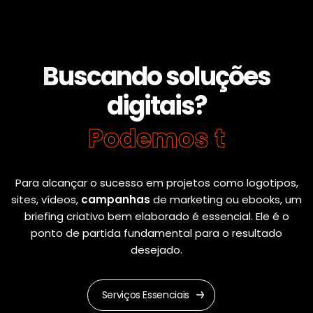
Buscando soluções
digitais?
P
o
d
e
m
o
s
t
e
A
j
u
d
a
r
Para alcançar o sucesso em projetos como logotipos,
sites, vídeos,
campanhas
de marketing ou ebooks, um
briefing criativo bem elaborado é essencial. Ele é o
ponto de partida fundamental para o resultado
desejado.
Serviços Essenciais